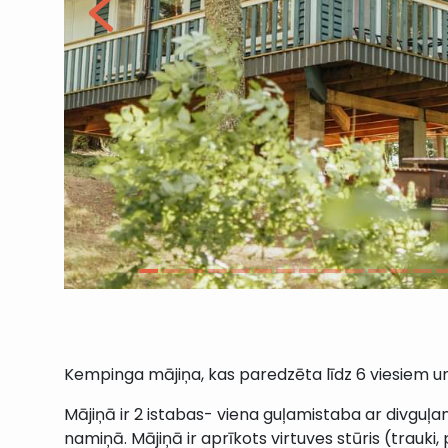
Kempinga mājiņa, kas paredzēta līdz 6 viesiem un
Mājiņā ir 2 istabas- viena guļamistaba ar divguļa
namiņā. Mājiņā ir aprīkots virtuves stūris (trauki,