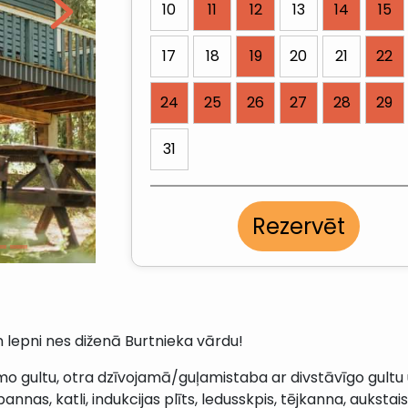
10
11
12
13
14
15
17
18
19
20
21
22
24
25
26
27
28
29
31
Rezervēt
 lepni nes diženā Burtnieka vārdu!
mo gultu, otra dzīvojamā/guļamistaba ar divstāvīgo gultu u
 pannas, katli, indukcijas plīts, ledusskpis, tējkanna, aukst