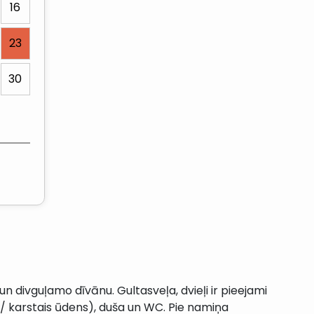
16
23
30
n divguļamo dīvānu. Gultasveļa, dvieļi ir pieejami
ais/ karstais ūdens), duša un WC. Pie namiņa