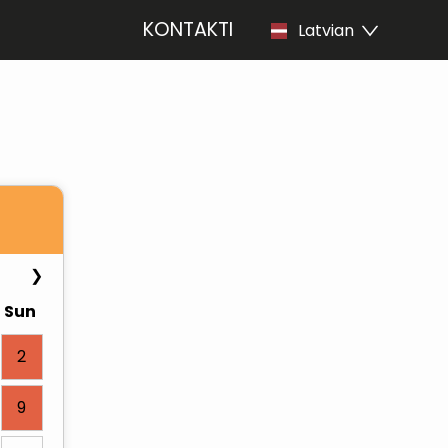
KONTAKTI
Latvian
❯
Sun
2
9